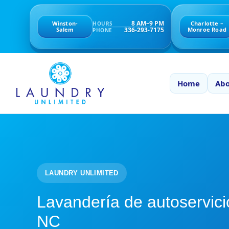
8 AM–9 PM
Winston-
Charlotte –
HOURS
336-293-7175
Salem
Monroe Road
PHONE
Home
Abo
LAUNDRY UNLIMITED
Lavandería de autoservici
NC