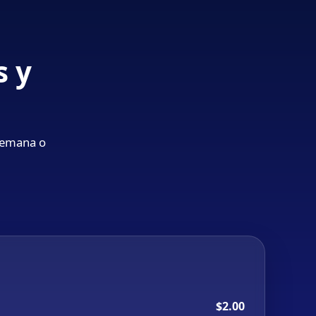
s y
 semana o
$2.00