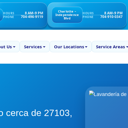
Charlotte –
8 AM–9 PM
8 AM–9 PM
HOURS
HOURS
Independence
704-496-9119
704-910-0347
PHONE
PHONE
Blvd
ut Us
Services
Our Locations
Service Areas
o cerca de 27103,