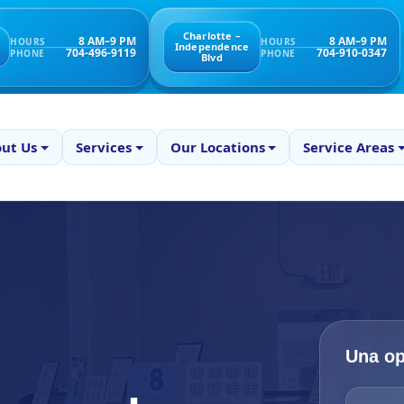
Charlotte –
8 AM–9 PM
8 AM–9 PM
HOURS
HOURS
Independence
704-496-9119
704-910-0347
PHONE
PHONE
Blvd
ut Us
Services
Our Locations
Service Areas
Una op