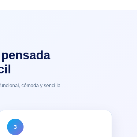
o pensada
il
uncional, cómoda y sencilla
3