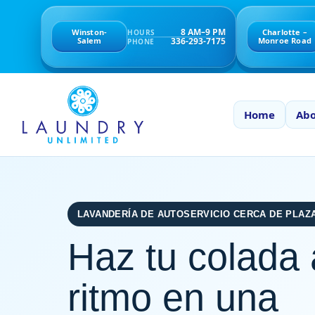
8 AM–9 PM
Winston-
Charlotte –
HOURS
336-293-7175
Salem
Monroe Road
PHONE
Home
Abo
LAVANDERÍA DE AUTOSERVICIO CERCA DE PLAZ
Haz tu colada 
ritmo en una