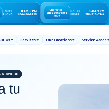
Charlotte –
8 AM–9 PM
8 AM–9 PM
HOURS
HOURS
Independence
704-496-9119
704-910-0347
PHONE
PHONE
Blvd
ut Us
Services
Our Locations
Service Areas
A MIDWOOD
a tu