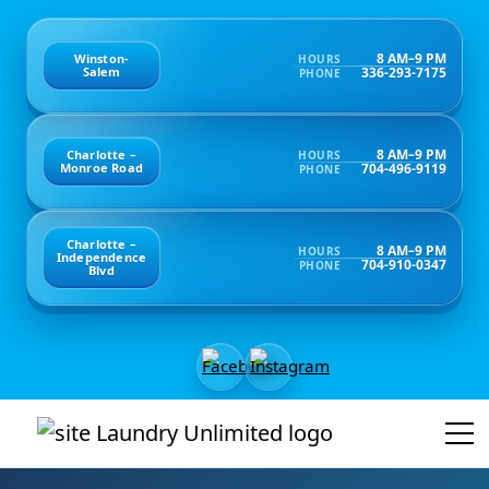
8 AM–9 PM
Winston-
HOURS
336-293-7175
Salem
PHONE
8 AM–9 PM
Charlotte –
HOURS
704-496-9119
Monroe Road
PHONE
Charlotte –
8 AM–9 PM
HOURS
Independence
704-910-0347
PHONE
Blvd