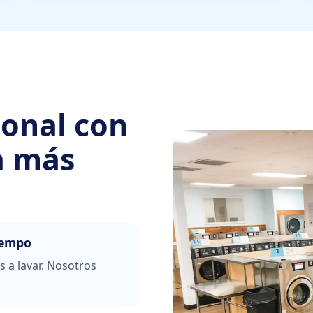
ional con
a más
iempo
s a lavar. Nosotros