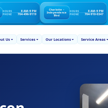
Charlotte –
8 AM–9 PM
8 AM–9 PM
HOURS
HOURS
Independence
704-496-9119
704-910-0347
PHONE
PHONE
Blvd
ut Us
Services
Our Locations
Service Areas
 con