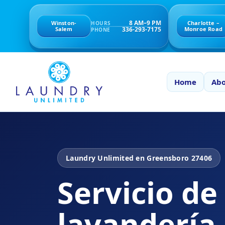
8 AM–9 PM
Winston-
Charlotte –
HOURS
336-293-7175
Salem
Monroe Road
PHONE
Home
Abo
Laundry Unlimited en Greensboro 27406
Servicio de
lavandería