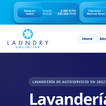
8 AM–9 PM
Winston-
Charlotte –
HOURS
336-293-7175
Salem
Monroe Road
PHONE
Home
Abo
LAVANDERÍA DE AUTOSERVICIO EN 2822
Lavanderí