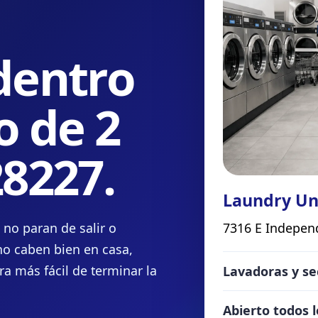
dentro
o de 2
28227.
Laundry Un
 no paran de salir o
7316 E Independ
no caben bien en casa,
a más fácil de terminar la
Lavadoras y se
Abierto todos l