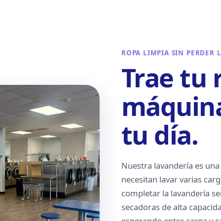
ROPA LIMPIA SIN PERDER 
Trae tu 
máquina
tu día.
Nuestra lavandería es una
necesitan lavar varias car
completar la lavandería se
secadoras de alta capacid
esperando entre carga y c