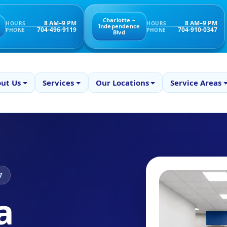
Charlotte –
8 AM–9 PM
8 AM–9 PM
HOURS
HOURS
Independence
704-496-9119
704-910-0347
PHONE
PHONE
Blvd
ut Us
Services
Our Locations
Service Areas
7
a