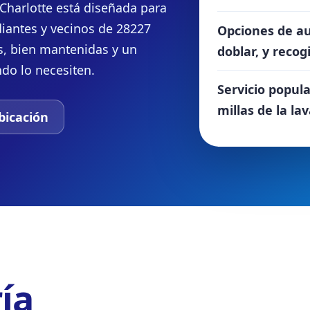
 Charlotte está diseñada para
diantes y vecinos de 28227
Opciones de au
s, bien mantenidas y un
doblar, y recog
do lo necesiten.
Servicio popul
millas de la la
bicación
ía