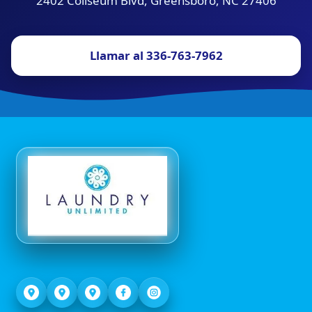
2402 Coliseum Blvd, Greensboro, NC 27406
Llamar al 336-763-7962